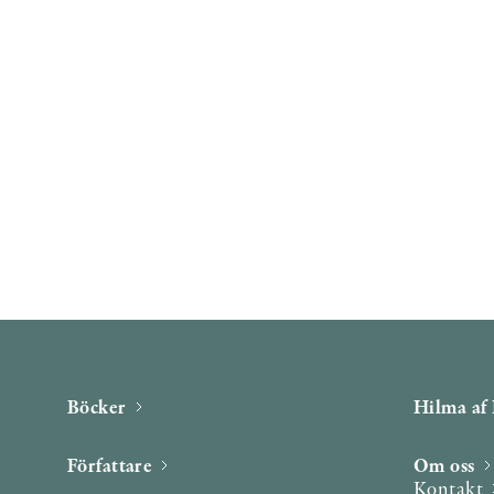
Böcker
Hilma af 
Författare
Om oss
Kontakt