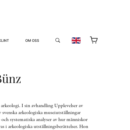
KLINT
OM OSS
Bünz
YUKIKO OCH PATRIK MÖTER
 i arkeologi. I sin avhandling Upplevelser av
av svenska arkeologiska museiutställningar
STOLPE STORIES
 och systematiska analyser av hur människor
UTMÄRKELSER
VIDEOGALLERI
ras i arkeologiska utställningsberättelser. Hon