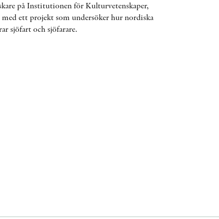
kare på Institutionen för Kulturvetenskaper,
ÖVRIGA FORMAT
, med ett projekt som undersöker hur nordiska
r sjöfart och sjöfarare.
KONTAKT
PRESSKONTAKT
PEER REVIEW-PROCESSEN