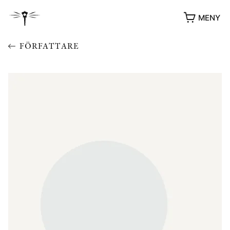
MENY
FÖRFATTARE
YUKIKO OCH PATRIK MÖTER
STOLPE STORIES
UTMÄRKELSER
VIDEOGALLERI
ÖVRIGA FORMAT