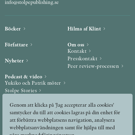
info@stolpepublishing.se
Böcker
Hilma af Klint
Författare
Om oss
Kontakt
Presskontakt
Nyheter
Peer review-processen
Podcast & video
Yukiko och Patrik möter
Stolpe Stories
Videogalleri
Genom att klicka på 'Jag accepterar alla cookies'
samtycker du till att cookies lagras på din enhet för
Utmärkelser & Format
att förbättra webbplatsens navigation, analysera
Utmärkelser
webbplatsanvändningen samt för hjälpa till med
Övriga format
våra marknadsföringsinsatser.