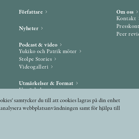
Författare
Om oss
Kontakt
Presskon
Nyheter
Peer rev
Podcast & video
Yukiko och Patrik möter
Stolpe Stories
Videogalleri
Utmärkelser & Format
Utmärkelser
Övriga format
okies' samtycker du till att cookies lagras på din enhet
, analysera webbplatsanvändningen samt för hjälpa till