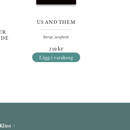
US AND THEM
H
ER
NDE
Bengt Jangfeldt
239
kr
Lägg i varukorg
Klint