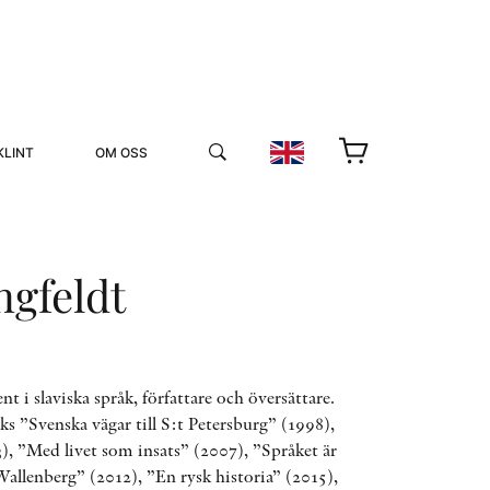
KLINT
OM OSS
ngfeldt
YUKIKO OCH PATRIK MÖTER
nt i slaviska språk, författare och översättare.
s ”Svenska vägar till S:t Petersburg” (1998),
STOLPE STORIES
), ”Med livet som insats” (2007), ”Språket är
UTMÄRKELSER
VIDEOGALLERI
llenberg” (2012), ”En rysk historia” (2015),