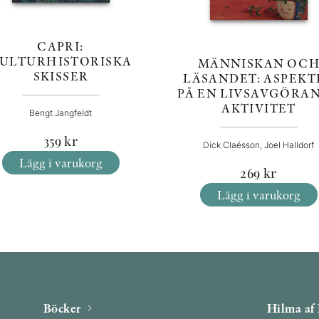
CAPRI:
ULTURHISTORISKA
MÄNNISKAN OC
SKISSER
LÄSANDET: ASPEKT
PÅ EN LIVSAVGÖRA
AKTIVITET
Bengt Jangfeldt
359
kr
Dick Claésson, Joel Halldorf
Lägg i varukorg
269
kr
Lägg i varukorg
Böcker
Hilma af 