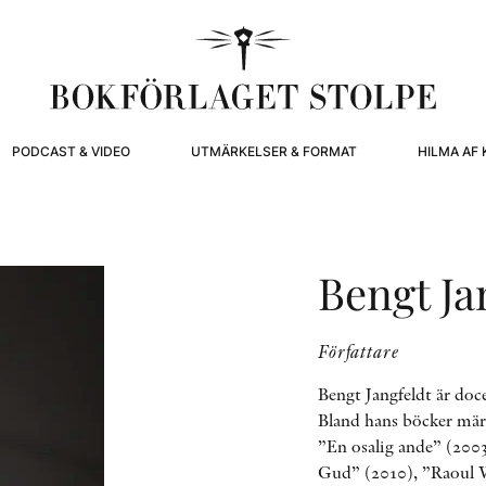
PODCAST & VIDEO
UTMÄRKELSER & FORMAT
HILMA AF 
Bengt Ja
Författare
Bengt Jangfeldt är doce
Bland hans böcker märk
”En osalig ande” (2003
Gud” (2010), ”Raoul Wa