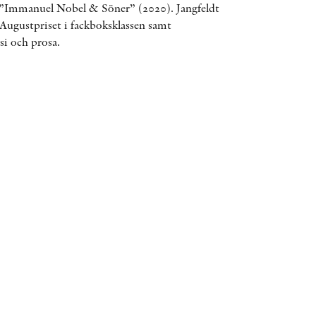
 ”Immanuel Nobel & Söner” (2020). Jangfeldt
ÖVRIGA FORMAT
v Augustpriset i fackboksklassen samt
si och prosa.
KONTAKT
PRESSKONTAKT
PEER REVIEW-PROCESSEN