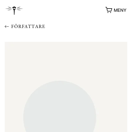
MENY
FÖRFATTARE
YUKIKO OCH PATRIK MÖTER
STOLPE STORIES
UTMÄRKELSER
VIDEOGALLERI
ÖVRIGA FORMAT