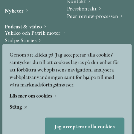
Kontakt
Presskontakt
Nyheter
Peer review-processen
Podcast & video
Yukiko och Patrik möter
Stolpe Stories
Videogalleri
Genom att klicka på 'Jag accepterar alla cookies'
samtycker du till att cookies lagras på din enhet för
Utmärkelser & Format
att förbättra webbplatsens navigation, analysera
Utmärkelser
webbplatsanvändningen samt för hjälpa till med
Övriga format
våra marknadsföringsinsatser.
Läs mer om cookies
TERMS OF USE
Stäng
GDPR
Jag accepterar alla cookies
VANLIGA FRÅGOR