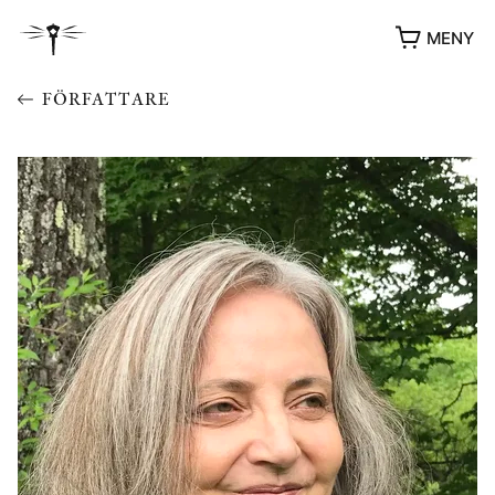
MENY
FÖRFATTARE
YUKIKO OCH PATRIK MÖTER
STOLPE STORIES
UTMÄRKELSER
VIDEOGALLERI
ÖVRIGA FORMAT