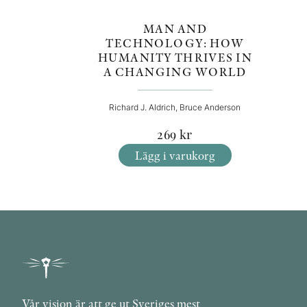
MAN AND
TECHNOLOGY: HOW
HUMANITY THRIVES IN
A CHANGING WORLD
Richard J. Aldrich, Bruce Anderson
269
kr
Lägg i varukorg
Vår vision är att ge ut Sveriges mest