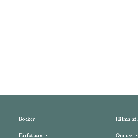
Böcker
Hilma af 
Författare
Om oss