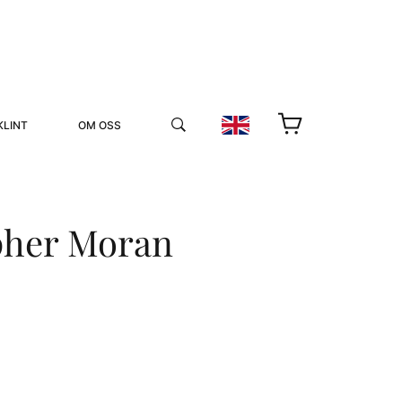
KLINT
OM OSS
pher Moran
YUKIKO OCH PATRIK MÖTER
STOLPE STORIES
UTMÄRKELSER
VIDEOGALLERI