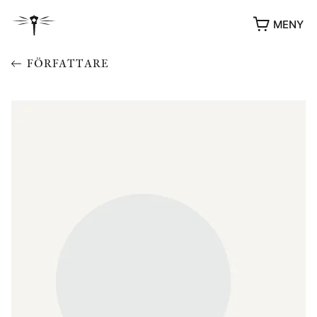
MENY
FÖRFATTARE
YUKIKO OCH PATRIK MÖTER
STOLPE STORIES
UTMÄRKELSER
VIDEOGALLERI
ÖVRIGA FORMAT