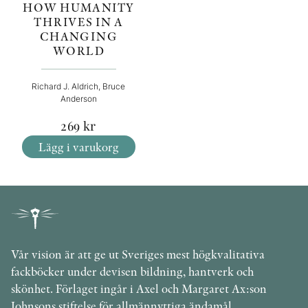
HOW HUMANITY
THRIVES IN A
CHANGING
WORLD
Richard J. Aldrich, Bruce
Anderson
269
kr
Lägg i varukorg
Vår vision är att ge ut Sveriges mest högkvalitativa
fackböcker under devisen bildning, hantverk och
skönhet. Förlaget ingår i Axel och Margaret Ax:son
Johnsons stiftelse för allmännyttiga ändamål.