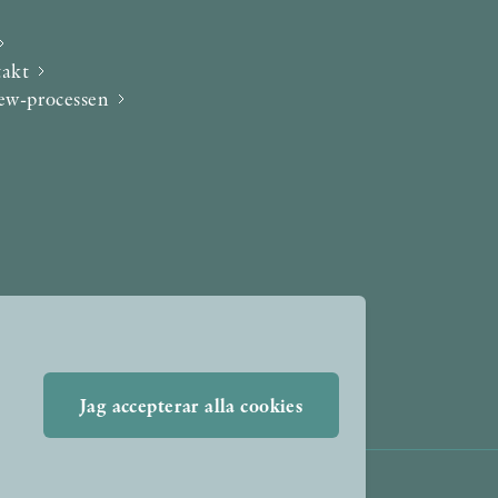
takt
iew-processen
Jag accepterar alla cookies