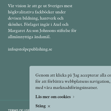
Vår vision är att ge ut Sveriges mest
högkvalitativa fackböcker under
devisen bildning, hantverk och
skönhet. Förlaget ingår i Axel och
Margaret Ax:son Johnsons stiftelse för
allmännyttiga ändamål.
info@stolpepublishing.se
Genom att klicka på 'Jag accepterar alla co
för att förbättra webbplatsens navigation
med våra marknadsföringsinsatser.
Läs mer om cookies
Stäng
TERMS OF USE
GDPR
VANLIGA