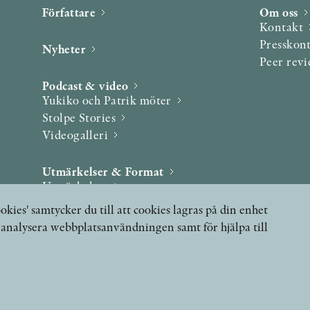
Författare
Om oss
Kontakt
Presskon
Nyheter
Peer rev
Podcast & video
Yukiko och Patrik möter
Stolpe Stories
Videogalleri
Utmärkelser & Format
Utmärkelser
Övriga format
okies' samtycker du till att cookies lagras på din enhet
, analysera webbplatsanvändningen samt för hjälpa till
 FRÅGOR