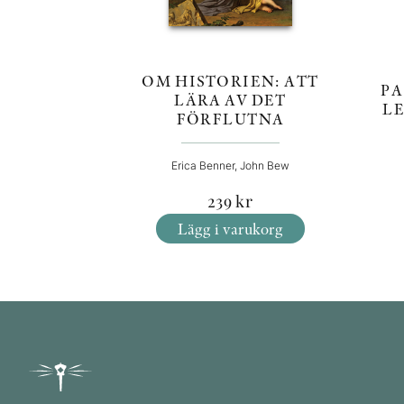
OM HISTORIEN: ATT
PA
LÄRA AV DET
L
FÖRFLUTNA
Erica Benner, John Bew
239
kr
Lägg i varukorg