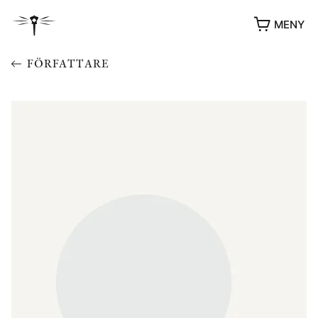
MENY
FÖRFATTARE
YUKIKO OCH PATRIK MÖTER
STOLPE STORIES
UTMÄRKELSER
VIDEOGALLERI
ÖVRIGA FORMAT