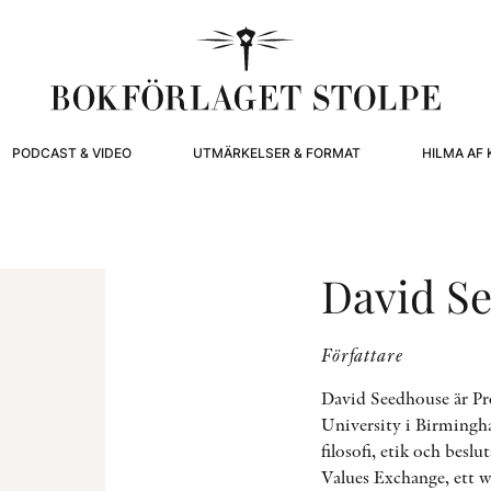
PODCAST & VIDEO
UTMÄRKELSER & FORMAT
HILMA AF 
David S
Författare
David Seedhouse är Pr
University i Birmingh
filosofi, etik och besl
Values Exchange, ett 