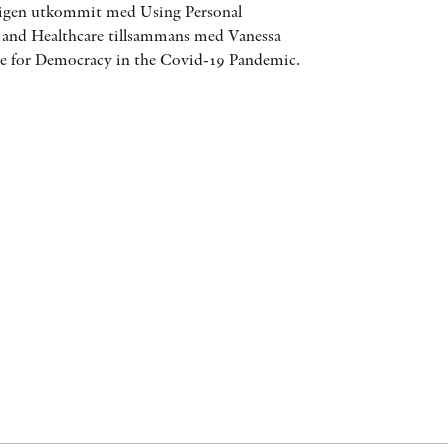
ligen utkommit med Using Personal
ÖVRIGA FORMAT
 and Healthcare tillsammans med Vanessa
e for Democracy in the Covid-19 Pandemic.
KONTAKT
PRESSKONTAKT
PEER REVIEW-PROCESSEN