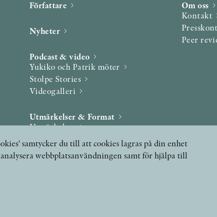
Författare
Om oss
Kontakt
Presskon
Nyheter
Peer rev
Podcast & video
Yukiko och Patrik möter
Stolpe Stories
Videogalleri
Utmärkelser & Format
Utmärkelser
Övriga format
okies' samtycker du till att cookies lagras på din enhet
, analysera webbplatsanvändningen samt för hjälpa till
 FRÅGOR