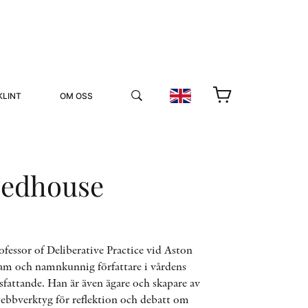
KLINT
OM OSS
eedhouse
YUKIKO OCH PATRIK MÖTER
ofessor of Deliberative Practice vid Aston
am och namnkunnig författare i vårdens
STOLPE STORIES
utsfattande. Han är även ägare och skapare av
UTMÄRKELSER
VIDEOGALLERI
webbverktyg för reflektion och debatt om