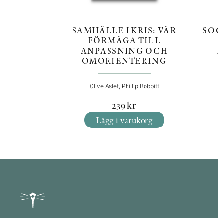
SO
SAMHÄLLE I KRIS: VÅR
FÖRMÅGA TILL
ANPASSNING OCH
OMORIENTERING
Clive Aslet, Phillip Bobbitt
239
kr
Lägg i varukorg