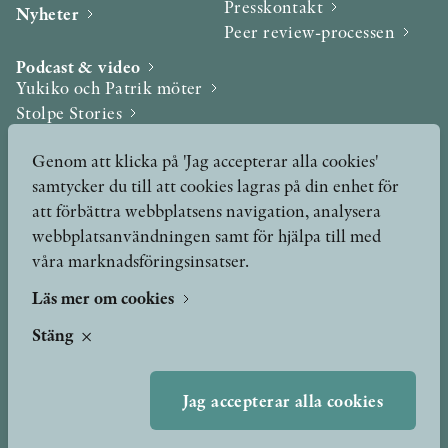
Presskontakt
Nyheter
Peer review-processen
Podcast & video
Yukiko och Patrik möter
Stolpe Stories
Videogalleri
Genom att klicka på 'Jag accepterar alla cookies'
samtycker du till att cookies lagras på din enhet för
Utmärkelser & Format
att förbättra webbplatsens navigation, analysera
Utmärkelser
webbplatsanvändningen samt för hjälpa till med
Övriga format
våra marknadsföringsinsatser.
Läs mer om cookies
TERMS OF USE
Stäng
GDPR
Jag accepterar alla cookies
VANLIGA FRÅGOR