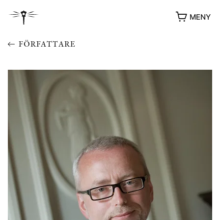
MENY
FÖRFATTARE
YUKIKO OCH PATRIK MÖTER
STOLPE STORIES
UTMÄRKELSER
VIDEOGALLERI
ÖVRIGA FORMAT