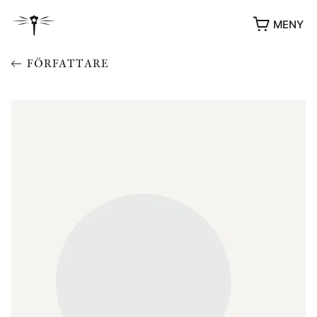
MENY
FÖRFATTARE
YUKIKO OCH PATRIK MÖTER
STOLPE STORIES
UTMÄRKELSER
VIDEOGALLERI
ÖVRIGA FORMAT