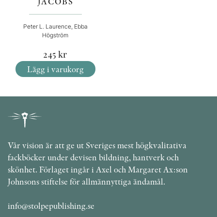
JACOBS
Peter L. Laurence, Ebba
Högström
245
kr
Lägg i varukorg
Vår vision är att ge ut Sveriges mest högkvalitativa
fackböcker under devisen bildning, hantverk och
skönhet. Förlaget ingår i Axel och Margaret Ax:son
Johnsons stiftelse för allmännyttiga ändamål.
info@stolpepublishing.se