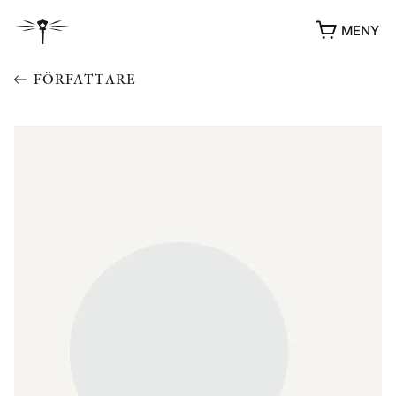
MENY
FÖRFATTARE
YUKIKO OCH PATRIK MÖTER
STOLPE STORIES
UTMÄRKELSER
VIDEOGALLERI
ÖVRIGA FORMAT