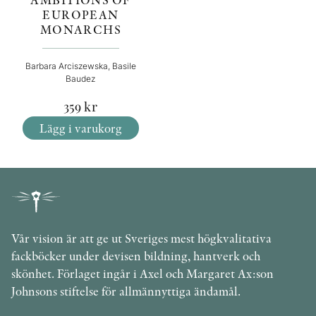
EUROPEAN
MONARCHS
Barbara Arciszewska, Basile
Baudez
359
kr
Lägg i varukorg
Vår vision är att ge ut Sveriges mest högkvalitativa
fackböcker under devisen bildning, hantverk och
skönhet. Förlaget ingår i Axel och Margaret Ax:son
Johnsons stiftelse för allmännyttiga ändamål.