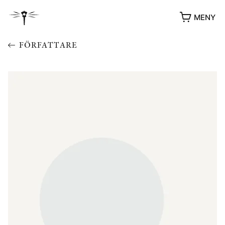
MENY
FÖRFATTARE
YUKIKO OCH PATRIK MÖTER
STOLPE STORIES
UTMÄRKELSER
VIDEOGALLERI
ÖVRIGA FORMAT