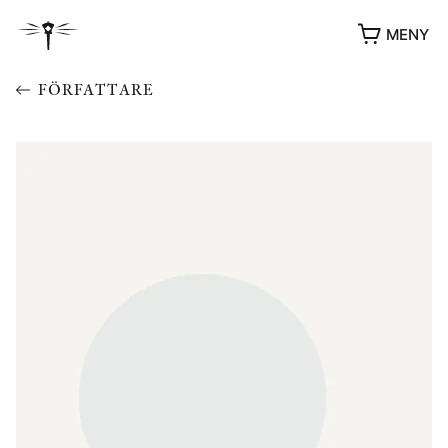
MENY
FÖRFATTARE
YUKIKO OCH PATRIK MÖTER
STOLPE STORIES
UTMÄRKELSER
VIDEOGALLERI
ÖVRIGA FORMAT