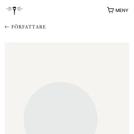
MENY
FÖRFATTARE
YUKIKO OCH PATRIK MÖTER
STOLPE STORIES
UTMÄRKELSER
VIDEOGALLERI
ÖVRIGA FORMAT