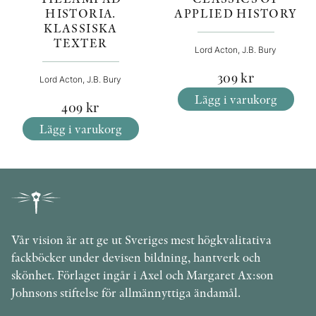
HISTORIA.
APPLIED HISTORY
KLASSISKA
TEXTER
Lord Acton, J.B. Bury
309
kr
Lord Acton, J.B. Bury
Lägg i varukorg
409
kr
Lägg i varukorg
Vår vision är att ge ut Sveriges mest högkvalitativa
fackböcker under devisen bildning, hantverk och
skönhet. Förlaget ingår i Axel och Margaret Ax:son
Johnsons stiftelse för allmännyttiga ändamål.