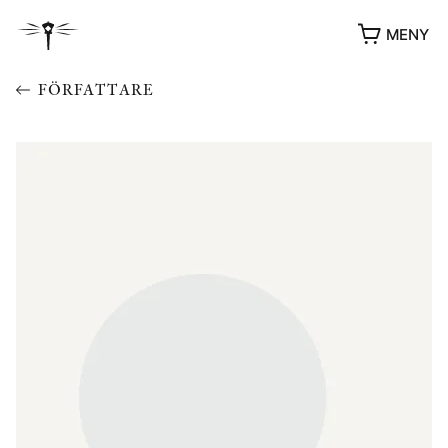
MENY
FÖRFATTARE
YUKIKO OCH PATRIK MÖTER
STOLPE STORIES
UTMÄRKELSER
VIDEOGALLERI
ÖVRIGA FORMAT