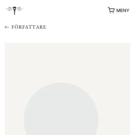
MENY
FÖRFATTARE
YUKIKO OCH PATRIK MÖTER
STOLPE STORIES
UTMÄRKELSER
VIDEOGALLERI
ÖVRIGA FORMAT