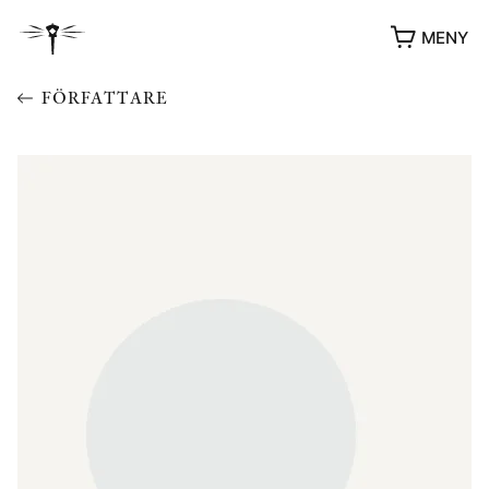
MENY
FÖRFATTARE
YUKIKO OCH PATRIK MÖTER
STOLPE STORIES
UTMÄRKELSER
VIDEOGALLERI
ÖVRIGA FORMAT