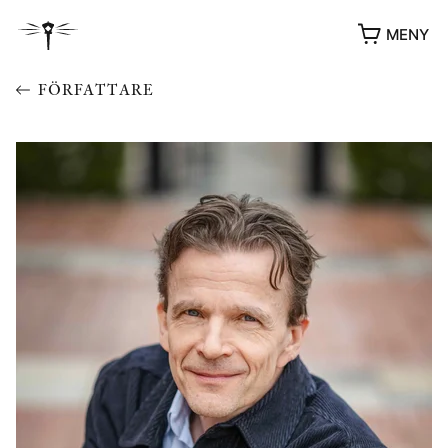
MENY
FÖRFATTARE
YUKIKO OCH PATRIK MÖTER
STOLPE STORIES
UTMÄRKELSER
VIDEOGALLERI
ÖVRIGA FORMAT