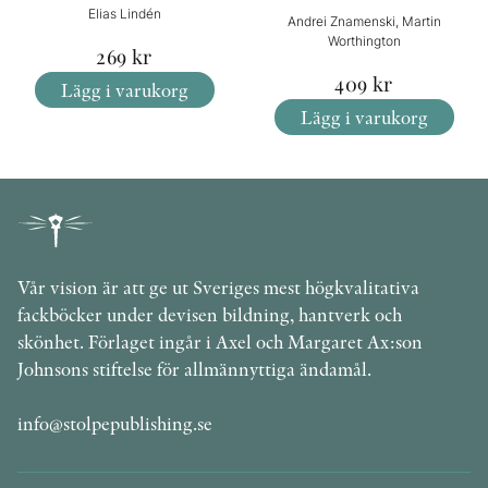
Elias Lindén
Andrei Znamenski, Martin
Worthington
269
kr
409
kr
Lägg i varukorg
Lägg i varukorg
Vår vision är att ge ut Sveriges mest högkvalitativa
fackböcker under devisen bildning, hantverk och
skönhet. Förlaget ingår i Axel och Margaret Ax:son
Johnsons stiftelse för allmännyttiga ändamål.
info@stolpepublishing.se