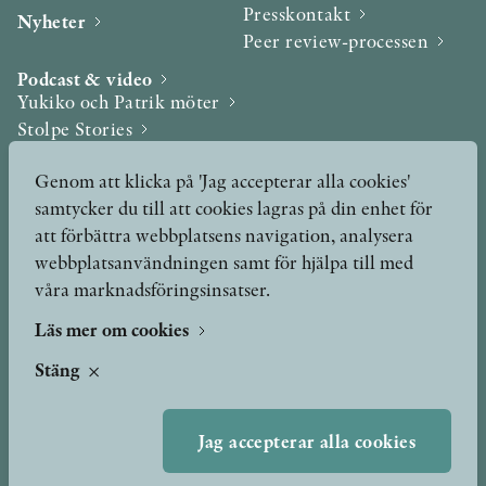
Presskontakt
Nyheter
Peer review-processen
Podcast & video
Yukiko och Patrik möter
Stolpe Stories
Videogalleri
Genom att klicka på 'Jag accepterar alla cookies'
samtycker du till att cookies lagras på din enhet för
Utmärkelser & Format
att förbättra webbplatsens navigation, analysera
Utmärkelser
webbplatsanvändningen samt för hjälpa till med
Övriga format
våra marknadsföringsinsatser.
Läs mer om cookies
TERMS OF USE
Stäng
GDPR
Jag accepterar alla cookies
VANLIGA FRÅGOR