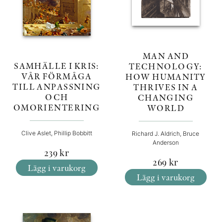
MAN AND
SAMHÄLLE I KRIS:
TECHNOLOGY:
VÅR FÖRMÅGA
HOW HUMANITY
TILL ANPASSNING
THRIVES IN A
OCH
CHANGING
OMORIENTERING
WORLD
Clive Aslet, Phillip Bobbitt
Richard J. Aldrich, Bruce
Anderson
239
kr
269
kr
Lägg i varukorg
Lägg i varukorg