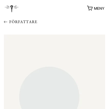
MENY
FÖRFATTARE
YUKIKO OCH PATRIK MÖTER
STOLPE STORIES
UTMÄRKELSER
VIDEOGALLERI
ÖVRIGA FORMAT