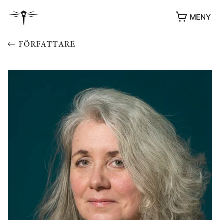
MENY
FÖRFATTARE
YUKIKO OCH PATRIK MÖTER
STOLPE STORIES
UTMÄRKELSER
VIDEOGALLERI
ÖVRIGA FORMAT