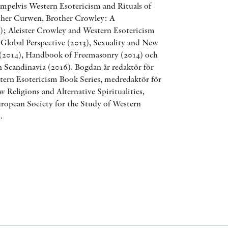
empelvis Western Esotericism and Rituals of
ÖVRIGA FORMAT
other Curwen, Brother Crowley: A
; Aleister Crowley and Western Esotericism
 Global Perspective (2013), Sexuality and New
KONTAKT
(2014), Handbook of Freemasonry (2014) och
 Scandinavia (2016). Bogdan är redaktör för
PRESSKONTAKT
tern Esotericism Book Series, medredaktör för
w Religions and Alternative Spiritualities,
PEER REVIEW-PROCESSEN
uropean Society for the Study of Western
.