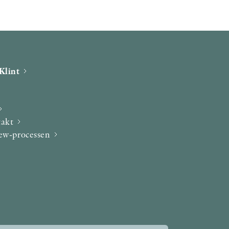
Klint
takt
iew-processen