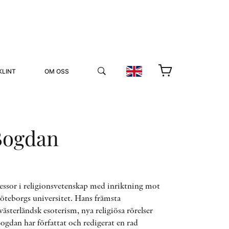
KLINT
OM OSS
Bogdan
YUKIKO OCH PATRIK MÖTER
essor i religionsvetenskap med inriktning mot
Göteborgs universitet. Hans främsta
STOLPE STORIES
ästerländsk esoterism, nya religiösa rörelser
UTMÄRKELSER
VIDEOGALLERI
Bogdan har författat och redigerat en rad