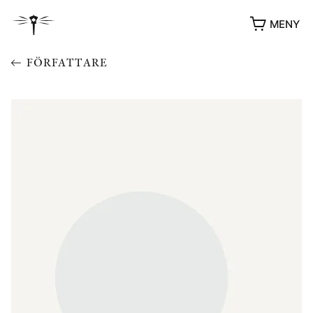
MENY
FÖRFATTARE
YUKIKO OCH PATRIK MÖTER
STOLPE STORIES
UTMÄRKELSER
VIDEOGALLERI
ÖVRIGA FORMAT