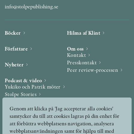
info@stolpepublishing.se
Böcker
Hilma af Klint
Författare
Om oss
Kontakt
Presskontakt
Nyheter
Peer review-processen
Podcast & video
Yukiko och Patrik möter
Stolpe Stories
Videogalleri
Genom att klicka på 'Jag accepterar alla cookies'
samtycker du till att cookies lagras på din enhet för
Utmärkelser & Format
att förbättra webbplatsens navigation, analysera
Utmärkelser
webbplatsanvändningen samt för hjälpa till med
Övriga format