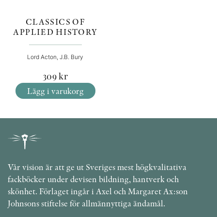
CLASSICS OF
APPLIED HISTORY
Lord Acton, J.B. Bury
309
kr
Lägg i varukorg
Vår vision är att ge ut Sveriges mest högkvalitativa
fackböcker under devisen bildning, hantverk och
skönhet. Förlaget ingår i Axel och Margaret Ax:son
Johnsons stiftelse för allmännyttiga ändamål.