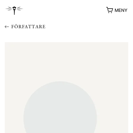
MENY
FÖRFATTARE
YUKIKO OCH PATRIK MÖTER
STOLPE STORIES
UTMÄRKELSER
VIDEOGALLERI
ÖVRIGA FORMAT