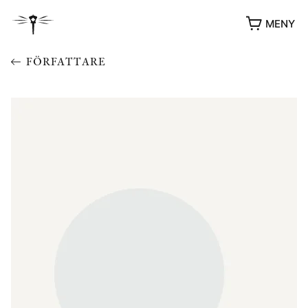
MENY
FÖRFATTARE
YUKIKO OCH PATRIK MÖTER
STOLPE STORIES
UTMÄRKELSER
VIDEOGALLERI
ÖVRIGA FORMAT