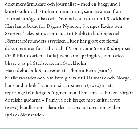
dokumentärmakare och journalist – med en bakgrund i
konstskolor och studier i humaniora, samt examen från
Journalisthögskolan och Dramatiska Institutet i Stockholm.
Han har arbetat för Dagens Nyheter, Sveriges Radio och
Sveriges Television, samt suttit i Publicistklubbens och
Författarförbundets styrelser. Huor har gjort ett flertal
dokumentärer för radio och TV och vann Stora Radiopriset
för Bibliotekarien – boktjuven som sprängdes, som också
blivit pjäs på Stadsteatern i Stockholm.
Hans debutbok Sista resan till Phnom Penh (2006)
kritikerrosades och har även givits ut i Danmark och Norge,
hans andra bok I väntan på talibanerna (2010) är ett
reportage från krigets Afghanistan. Den senaste boken Förgör
de falska gudarna – Palmyra och kriget mot kulturarvet
(2023) handlar om Islamiska statens ockupation av den
syriska ökenstaden.