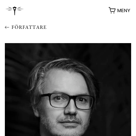
MENY
FÖRFATTARE
YUKIKO OCH PATRIK MÖTER
STOLPE STORIES
UTMÄRKELSER
VIDEOGALLERI
ÖVRIGA FORMAT