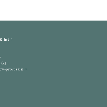
Klint
takt
iew-processen