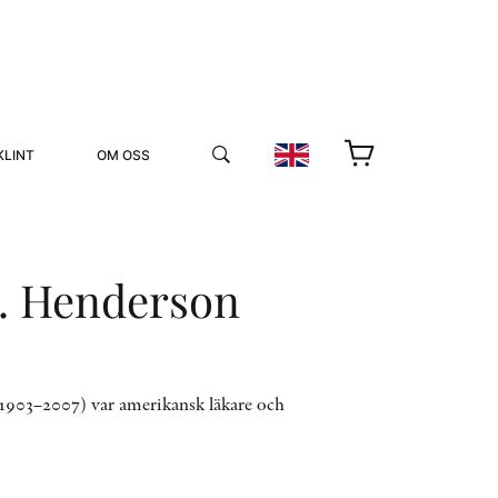
KLINT
OM OSS
L. Henderson
YUKIKO OCH PATRIK MÖTER
1903–2007) var amerikansk läkare och
STOLPE STORIES
UTMÄRKELSER
VIDEOGALLERI