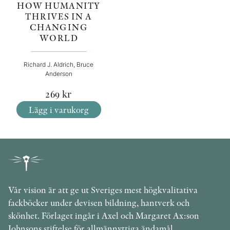
HOW HUMANITY
THRIVES IN A
CHANGING
WORLD
Richard J. Aldrich, Bruce
Anderson
269
kr
Lägg i varukorg
Vår vision är att ge ut Sveriges mest högkvalitativa
fackböcker under devisen bildning, hantverk och
skönhet. Förlaget ingår i Axel och Margaret Ax:son
Johnsons stiftelse för allmännyttiga ändamål.