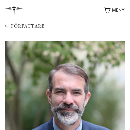
MENY
FÖRFATTARE
YUKIKO OCH PATRIK MÖTER
STOLPE STORIES
UTMÄRKELSER
VIDEOGALLERI
ÖVRIGA FORMAT