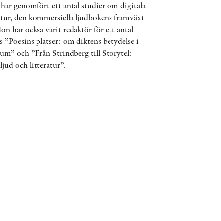
ar genomfört ett antal studier om digitala
ÖVRIGA FORMAT
ratur, den kommersiella ljudbokens framväxt
Hon har också varit redaktör för ett antal
 ”Poesins platser: om diktens betydelse i
KONTAKT
rum” och ”Från Strindberg till Storytel:
jud och litteratur”.
PRESSKONTAKT
PEER REVIEW-PROCESSEN