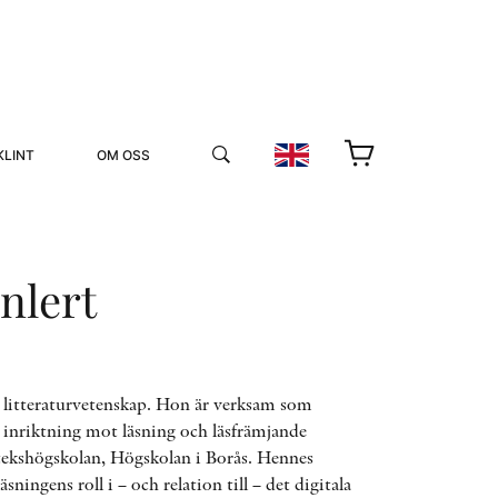
KLINT
OM OSS
nnlert
YUKIKO OCH PATRIK MÖTER
r i litteraturvetenskap. Hon är verksam som
 inriktning mot läsning och läsfrämjande
STOLPE STORIES
tekshögskolan, Högskolan i Borås. Hennes
UTMÄRKELSER
VIDEOGALLERI
ningens roll i – och relation till – det digitala