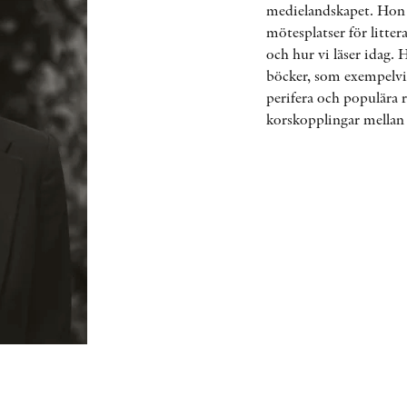
medielandskapet. Hon h
mötesplatser för litte
och hur vi läser idag. 
böcker, som exempelvis
perifera och populära 
korskopplingar mellan l