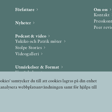
Författare
Om oss
Kontakt
Presskon
Nyheter
Peer rev
Podcast & video
Yukiko och Patrik möter
Stolpe Stories
Videogalleri
Utmärkelser & Format
Utmärkelser
Övriga format
okies' samtycker du till att cookies lagras på din enhet
, analysera webbplatsanvändningen samt för hjälpa till