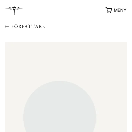
MENY
FÖRFATTARE
YUKIKO OCH PATRIK MÖTER
STOLPE STORIES
UTMÄRKELSER
VIDEOGALLERI
ÖVRIGA FORMAT