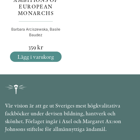
EUROPEAN
MONARCHS
Barbara Arciszewska, Basile
Baudez
359
kr
Lägg i varukorg
Vår vision är att ge ut Sveriges mest högkvalitativa
fackböcker under devisen bildning, hantverk och
skönhet. Förlaget ingår i Axel och Margaret Ax:son
Johnsons stiftelse för allmännyttiga ändamål.