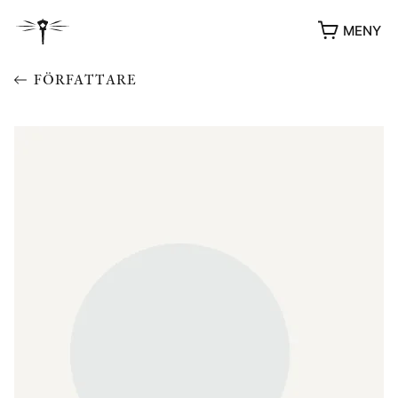
MENY
FÖRFATTARE
YUKIKO OCH PATRIK MÖTER
STOLPE STORIES
UTMÄRKELSER
VIDEOGALLERI
ÖVRIGA FORMAT