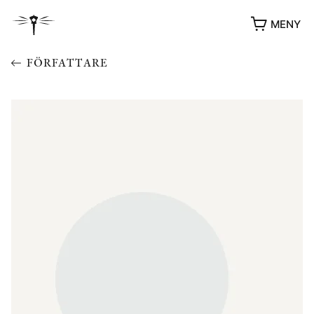
MENY
FÖRFATTARE
YUKIKO OCH PATRIK MÖTER
STOLPE STORIES
UTMÄRKELSER
VIDEOGALLERI
ÖVRIGA FORMAT