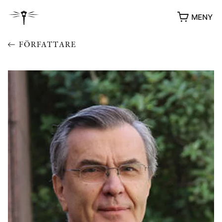
MENY
FÖRFATTARE
YUKIKO OCH PATRIK MÖTER
STOLPE STORIES
UTMÄRKELSER
VIDEOGALLERI
ÖVRIGA FORMAT