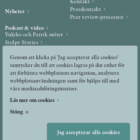
Kontakt
Presskontakt
Nyheter
Peer review-processen
Podcast & video
Yukiko och Patrik möter
Stolpe Stories
Videogalleri
Genom att klicka på 'Jag accepterar alla cookies'
samtycker du till att cookies lagras på din enhet för
Utmärkelser & Format
att förbättra webbplatsens navigation, analysera
Utmärkelser
webbplatsanvändningen samt för hjälpa till med
Övriga format
våra marknadsföringsinsatser.
Läs mer om cookies
TERMS OF USE
Stäng
GDPR
Jag accepterar alla cookies
VANLIGA FRÅGOR