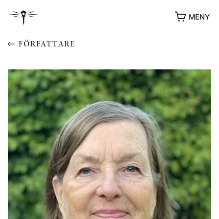
MENY
FÖRFATTARE
YUKIKO OCH PATRIK MÖTER
STOLPE STORIES
UTMÄRKELSER
VIDEOGALLERI
ÖVRIGA FORMAT