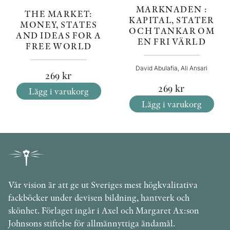
MARKNADEN :
THE MARKET:
KAPITAL, STATER
MONEY, STATES
OCH TANKAR OM
AND IDEAS FOR A
EN FRI VÄRLD
FREE WORLD
David Abulafia, Ali Ansari
269
kr
269
kr
Lägg i varukorg
Lägg i varukorg
Vår vision är att ge ut Sveriges mest högkvalitativa
fackböcker under devisen bildning, hantverk och
skönhet. Förlaget ingår i Axel och Margaret Ax:son
Johnsons stiftelse för allmännyttiga ändamål.