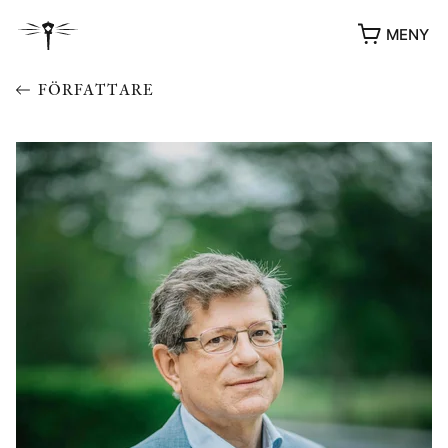
MENY
FÖRFATTARE
YUKIKO OCH PATRIK MÖTER
STOLPE STORIES
UTMÄRKELSER
VIDEOGALLERI
ÖVRIGA FORMAT