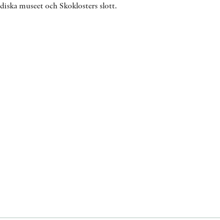
ska museet och Skoklosters slott.
ÖVRIGA FORMAT
KONTAKT
PRESSKONTAKT
PEER REVIEW-PROCESSEN