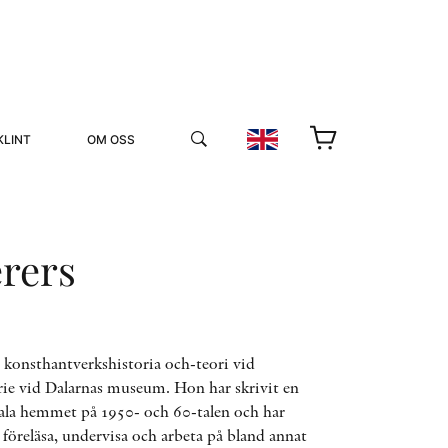
KLINT
OM OSS
rers
YUKIKO OCH PATRIK MÖTER
i konsthantverkshistoria och-teori vid
rie vid Dalarnas museum. Hon har skrivit en
STOLPE STORIES
ala hemmet på 1950- och 60-talen och har
UTMÄRKELSER
VIDEOGALLERI
 föreläsa, undervisa och arbeta på bland annat