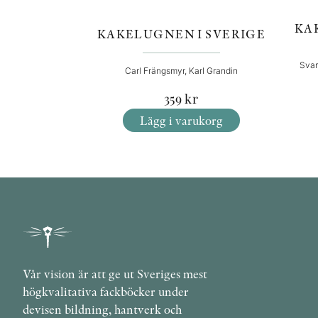
KA
KAKELUGNEN I SVERIGE
Svan
Carl Frängsmyr, Karl Grandin
359
kr
Lägg i varukorg
Vår vision är att ge ut Sveriges mest
högkvalitativa fackböcker under
devisen bildning, hantverk och