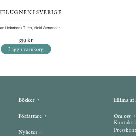
KELUGNEN I SVERIGE
te Helmbaek Tirén, Vicki Wenander
359
kr
Lägg i varukorg
Böcker
Hilma af 
Författare
Om oss
Kontakt
Presskon
Nyheter