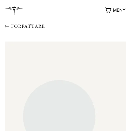
MENY
FÖRFATTARE
YUKIKO OCH PATRIK MÖTER
STOLPE STORIES
UTMÄRKELSER
VIDEOGALLERI
ÖVRIGA FORMAT