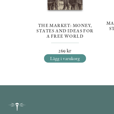
MA
THE MARKET: MONEY,
S
STATES AND IDEAS FOR
A FREE WORLD
269
kr
Lägg i varukorg