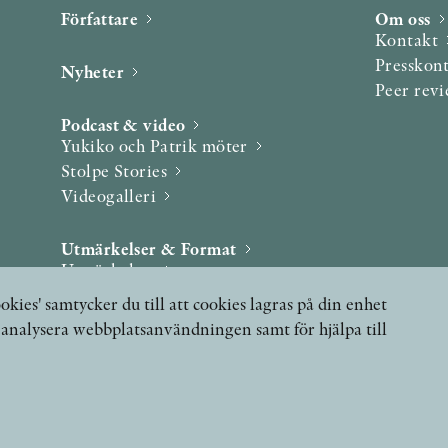
Författare
Om oss
Kontakt
Presskon
Nyheter
Peer rev
Podcast & video
Yukiko och Patrik möter
Stolpe Stories
Videogalleri
Utmärkelser & Format
Utmärkelser
Övriga format
okies' samtycker du till att cookies lagras på din enhet
, analysera webbplatsanvändningen samt för hjälpa till
 FRÅGOR