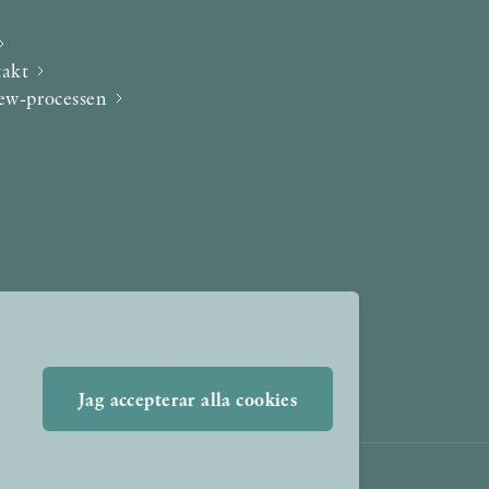
takt
iew-processen
Jag accepterar alla cookies