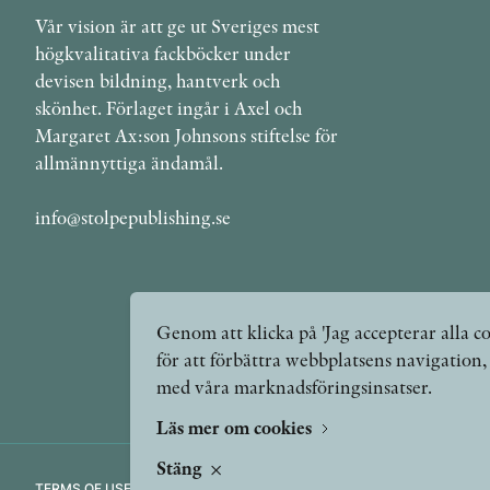
Vår vision är att ge ut Sveriges mest
högkvalitativa fackböcker under
devisen bildning, hantverk och
skönhet. Förlaget ingår i Axel och
Margaret Ax:son Johnsons stiftelse för
allmännyttiga ändamål.
info@stolpepublishing.se
Genom att klicka på 'Jag accepterar alla co
för att förbättra webbplatsens navigation
med våra marknadsföringsinsatser.
Läs mer om cookies
Stäng
TERMS OF USE
GDPR
VANLIGA