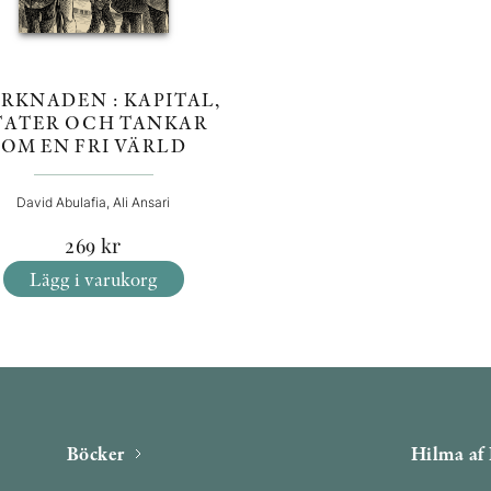
RKNADEN : KAPITAL,
TATER OCH TANKAR
OM EN FRI VÄRLD
David Abulafia, Ali Ansari
269
kr
Lägg i varukorg
Böcker
Hilma af 