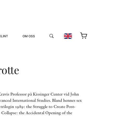
KLINT
OM OSS
otte
YUKIKO OCH PATRIK MÖTER
Kravis Professor på Kissinger Center vid John
anced International Studies. Bland hennes sex
STOLPE STORIES
s trilogin 1989: the Struggle to Create Post-
UTMÄRKELSER
VIDEOGALLERI
Collapse: the Accidental Opening of the