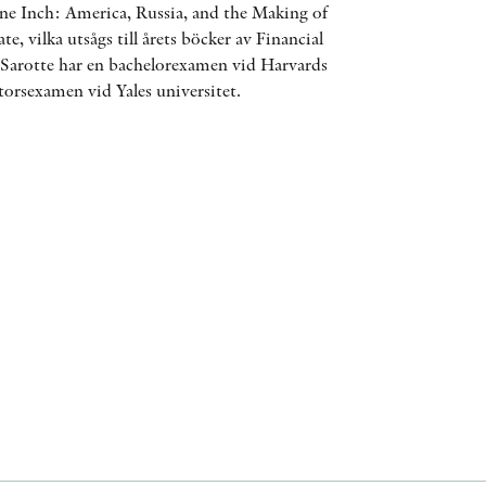
ne Inch: America, Russia, and the Making of
ÖVRIGA FORMAT
, vilka utsågs till årets böcker av Financial
Sarotte har en bachelorexamen vid Harvards
torsexamen vid Yales universitet.
KONTAKT
PRESSKONTAKT
PEER REVIEW-PROCESSEN