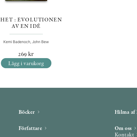
IHET : EVOLUTIONEN
AV EN IDÉ
Kemi Badenoch, John Bew
269
kr
Lägg i varukorg
Böcker
Hilma af 
Författare
Om oss
Kontakt