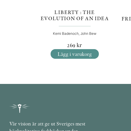
LIBERTY : THE
EVOLUTION OF AN IDEA
FR
Kemi Badenoch, John Bew
269
kr
Lägg i varukorg
Vår vision är att ge ut Sveriges mest
högkvalitativa fackböcker under