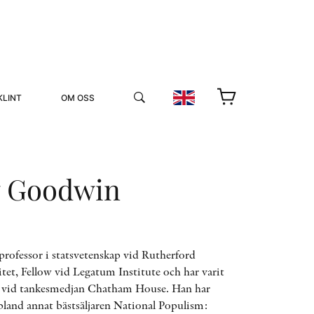
KLINT
OM OSS
 Goodwin
YUKIKO OCH PATRIK MÖTER
ofessor i statsvetenskap vid Rutherford
itet, Fellow vid Legatum Institute och har varit
STOLPE STORIES
w vid tankesmedjan Chatham House. Han har
UTMÄRKELSER
VIDEOGALLERI
 bland annat bästsäljaren National Populism: