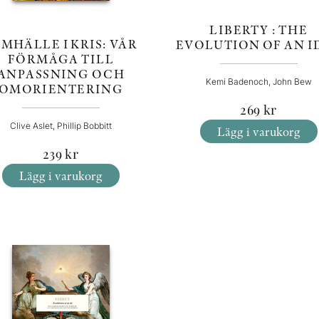
LIBERTY : THE
MHÄLLE I KRIS: VÅR
EVOLUTION OF AN I
FÖRMÅGA TILL
ANPASSNING OCH
Kemi Badenoch, John Bew
OMORIENTERING
269
kr
Clive Aslet, Phillip Bobbitt
Lägg i varukorg
239
kr
Lägg i varukorg