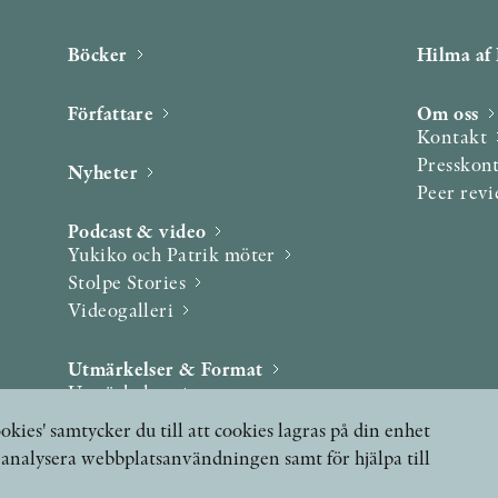
Böcker
Hilma af 
Författare
Om oss
Kontakt
Presskon
Nyheter
Peer rev
Podcast & video
Yukiko och Patrik möter
Stolpe Stories
Videogalleri
Utmärkelser & Format
Utmärkelser
Övriga format
okies' samtycker du till att cookies lagras på din enhet
, analysera webbplatsanvändningen samt för hjälpa till