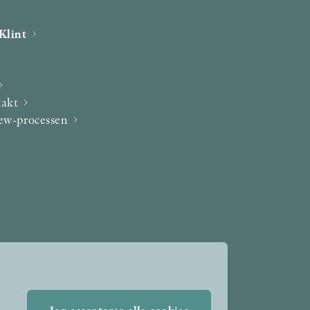
Klint
takt
iew-processen