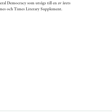
eral Democracy som utsågs till en av årets
ÖVRIGA FORMAT
imes och Times Literary Supplement.
KONTAKT
PRESSKONTAKT
PEER REVIEW-PROCESSEN