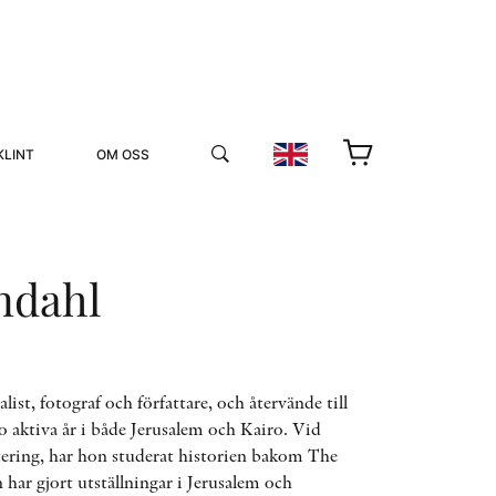
KLINT
OM OSS
ndahl
YUKIKO OCH PATRIK MÖTER
ist, fotograf och författare, och återvände till
go aktiva år i både Jerusalem och Kairo. Vid
STOLPE STORIES
tering, har hon studerat historien bakom The
UTMÄRKELSER
VIDEOGALLERI
ar gjort utställningar i Jerusalem och