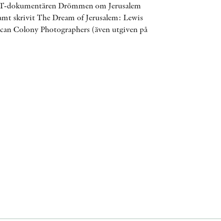
VT-dokumentären Drömmen om Jerusalem
ÖVRIGA FORMAT
samt skrivit The Dream of Jerusalem: Lewis
can Colony Photographers (även utgiven på
KONTAKT
PRESSKONTAKT
PEER REVIEW-PROCESSEN