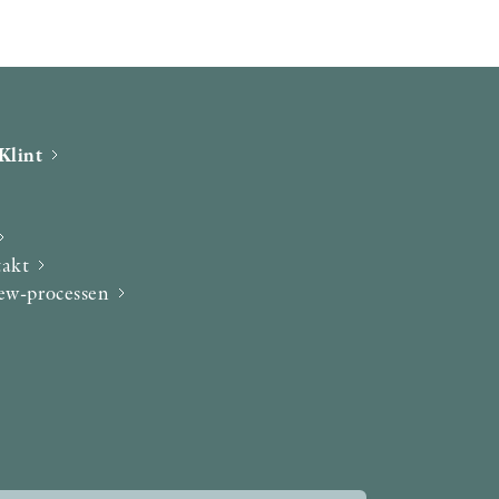
Klint
takt
iew-processen