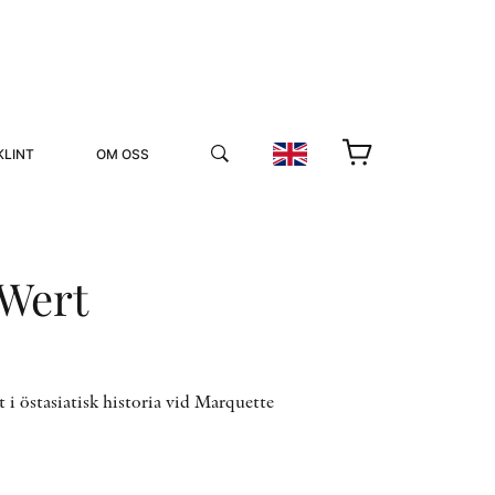
KLINT
OM OSS
 Wert
YUKIKO OCH PATRIK MÖTER
 i östasiatisk historia vid Marquette
STOLPE STORIES
UTMÄRKELSER
VIDEOGALLERI