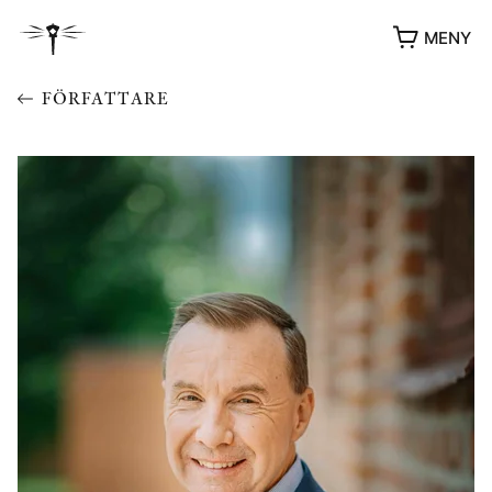
MENY
FÖRFATTARE
YUKIKO OCH PATRIK MÖTER
STOLPE STORIES
UTMÄRKELSER
VIDEOGALLERI
ÖVRIGA FORMAT