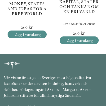
KAPITAL, STATER
MONEY, STATES
OCH TANKAR OM
AND IDEAS FOR A
EN FRI VÄRLD
FREE WORLD
David Abulafia, Ali Ansari
269
kr
269
kr
Lägg i varukorg
Lägg i varukorg
Vår vision är att ge ut Sveriges mest högkvalitativa
fackböcker under devisen bildning, hantverk och
skönhet. Förlaget ingår i Axel och Margaret Ax:son
Johnsons stiftelse för allmännyttiga ändamål.