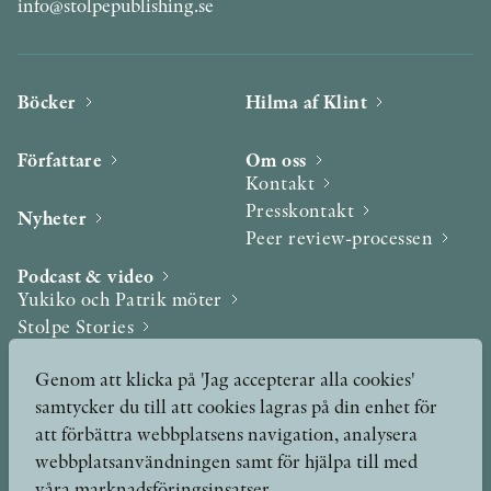
info@stolpepublishing.se
Böcker
Hilma af Klint
Författare
Om oss
Kontakt
Presskontakt
Nyheter
Peer review-processen
Podcast & video
Yukiko och Patrik möter
Stolpe Stories
Videogalleri
Genom att klicka på 'Jag accepterar alla cookies'
samtycker du till att cookies lagras på din enhet för
Utmärkelser & Format
att förbättra webbplatsens navigation, analysera
Utmärkelser
webbplatsanvändningen samt för hjälpa till med
Övriga format
våra marknadsföringsinsatser.