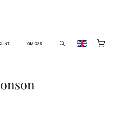
KLINT
OM OSS
Jonson
YUKIKO OCH PATRIK MÖTER
STOLPE STORIES
UTMÄRKELSER
VIDEOGALLERI