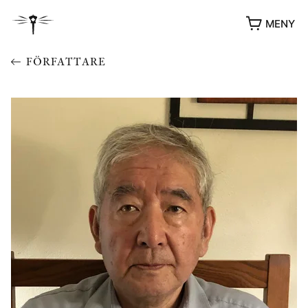
MENY
FÖRFATTARE
YUKIKO OCH PATRIK MÖTER
STOLPE STORIES
UTMÄRKELSER
VIDEOGALLERI
ÖVRIGA FORMAT