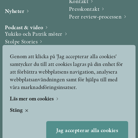
Kontakt
Presskontakt
Nyheter
Peer review-processen
Podcast & video
Yukiko och Patrik möter
Stolpe Stories
Videogalleri
Genom att klicka på 'Jag accepterar alla cookies'
samtycker du till att cookies lagras på din enhet för
Utmärkelser & Format
att förbättra webbplatsens navigation, analysera
Utmärkelser
webbplatsanvändningen samt för hjälpa till med
Övriga format
våra marknadsföringsinsatser.
Läs mer om cookies
TERMS OF USE
Stäng
GDPR
Jag accepterar alla cookies
VANLIGA FRÅGOR