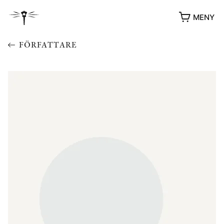
MENY
FÖRFATTARE
YUKIKO OCH PATRIK MÖTER
STOLPE STORIES
UTMÄRKELSER
VIDEOGALLERI
ÖVRIGA FORMAT