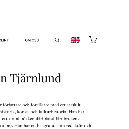
KLINT
OM OSS
an Tjärnlund
YUKIKO OCH PATRIK MÖTER
 författare och föreläsare med ett särskilt
shistoria, konst- och kulturhistoria. Han har
STOLPE STORIES
 ett tiotal böcker, däribland Järnbrukens
UTMÄRKELSER
VIDEOGALLERI
Stolpe). Han har en bakgrund som redaktör och