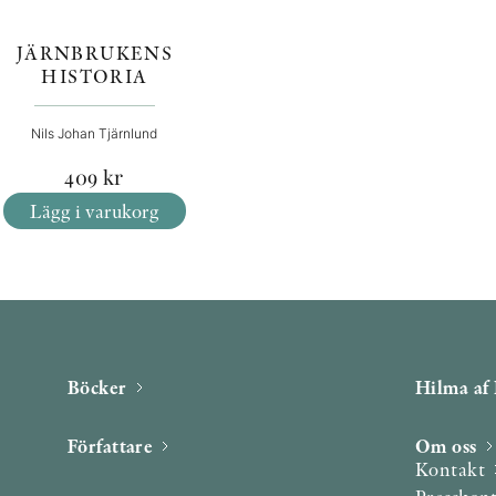
JÄRNBRUKENS
HISTORIA
Nils Johan Tjärnlund
409
kr
Lägg i varukorg
Böcker
Hilma af 
Författare
Om oss
Kontakt