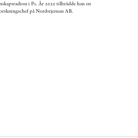
skapsradion i P1. År 2022 tillträdde han en
ÖVRIGA FORMAT
forskningschef på Nordstjernan AB.
KONTAKT
PRESSKONTAKT
PEER REVIEW-PROCESSEN