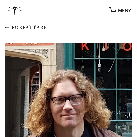
MENY
FÖRFATTARE
YUKIKO OCH PATRIK MÖTER
STOLPE STORIES
UTMÄRKELSER
VIDEOGALLERI
ÖVRIGA FORMAT