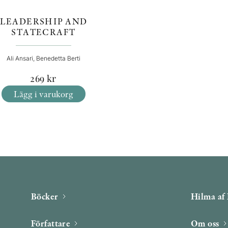
LEADERSHIP AND
STATECRAFT
Ali Ansari, Benedetta Berti
269
kr
Lägg i varukorg
Böcker
Hilma af 
Författare
Om oss