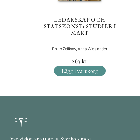
LEDARSKAP OCH
STATSKONST: STUDIER I
MAKT
Philip Zelikow, Anna Wieslander
269
kr
Lägg i varukorg
Vår vision är att ge ut Sveriges mest