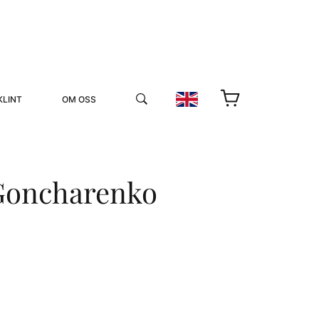
KLINT
OM OSS
 Goncharenko
YUKIKO OCH PATRIK MÖTER
STOLPE STORIES
UTMÄRKELSER
VIDEOGALLERI