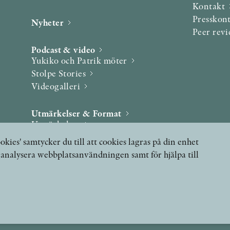
Kontakt
Presskon
Nyheter
Peer rev
Podcast & video
Yukiko och Patrik möter
Stolpe Stories
Videogalleri
Utmärkelser & Format
Utmärkelser
Övriga format
okies' samtycker du till att cookies lagras på din enhet
, analysera webbplatsanvändningen samt för hjälpa till
 FRÅGOR